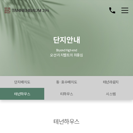
단지안내
Beyond High-end
오션 리치벨트의 최중심
단지배치도
동·호수배치도
테넌라운지
테넌하우스
티하우스
시스템
테넌하우스