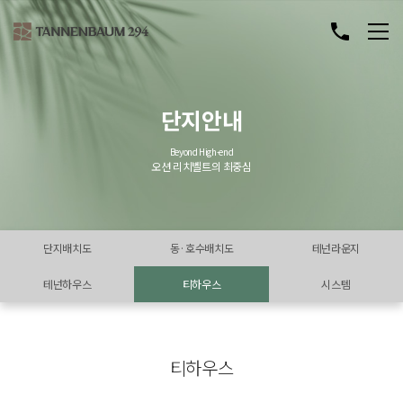
단지안내
Beyond High-end
오션 리치벨트의 최중심
단지배치도
동·호수배치도
테넌라운지
테넌하우스
티하우스
시스템
티하우스